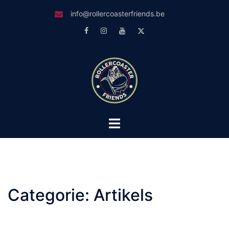
Skip
info@rollercoasterfriends.be
to
Facebook
Instagram
Youtube
Twitter
content
Toggle
menu
Categorie:
Artikels