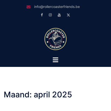
Skip
info@rollercoasterfriends.be
to
Facebook
Instagram
Youtube
Twitter
content
Toggle
menu
Maand:
april 2025