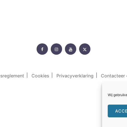
Rollercoasterfriends.
Facebook
Instagram
Youtube
Twitter
isreglement
Cookies
Privacyverklaring
Contacteer 
Wij gebruik
ACC