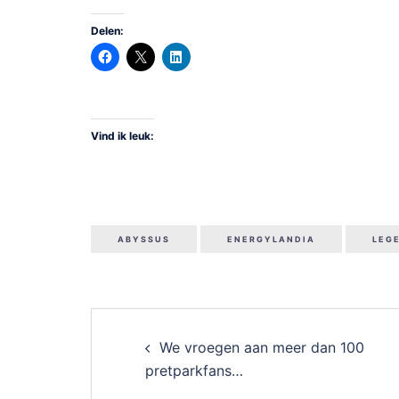
Delen:
Vind ik leuk:
ABYSSUS
ENERGYLANDIA
LEG
Post
We vroegen aan meer dan 100
navigation
pretparkfans…