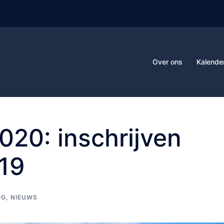
Over ons
Kalende
020: inschrijven
019
OG
,
NIEUWS