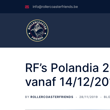
Skip
info@rollercoasterfriends.be
to
content
RF’s Polandia 2
vanaf 14/12/2
BY
ROLLERCOASTERFRIENDS
28/11/2019
BL