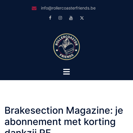
Skip
info@rollercoasterfriends.be
to
Facebook
Instagram
Youtube
Twitter
content
Toggle
menu
Brakesection Magazine: je
abonnement met korting
dankzij RF.