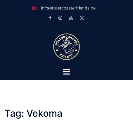
Skip
info@rollercoasterfriends.be
to
Facebook
Instagram
Youtube
Twitter
content
Toggle
menu
Tag:
Vekoma