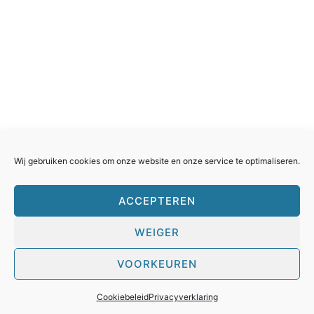
Rollercoasterfriends.
Facebook
Instagram
Youtube
Twitter
Wij gebruiken cookies om onze website en onze service te optimaliseren.
ACCEPTEREN
WEIGER
Huisreglement
Cookies
Privacyverklaring
Contacteer ons
VOORKEUREN
Cookiebeleid
Privacyverklaring