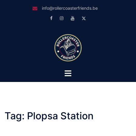
Skip
info@rollercoasterfriends.be
to
Facebook
Instagram
Youtube
Twitter
content
Toggle
menu
Tag:
Plopsa Station