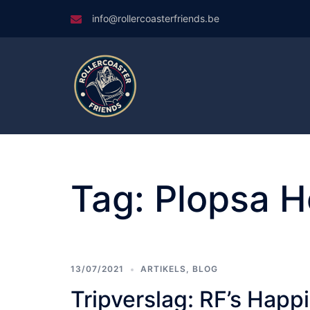
Skip
info@rollercoasterfriends.be
to
content
Tag:
Plopsa H
13/07/2021
ARTIKELS
,
BLOG
Tripverslag: RF’s Hap