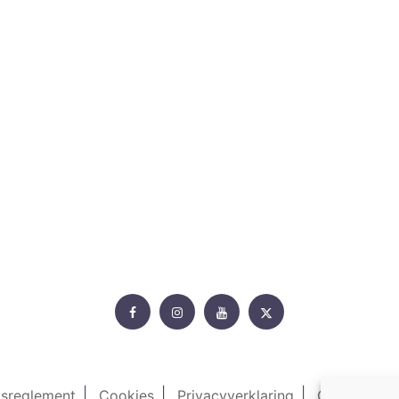
Rollercoasterfriends.
Facebook
Instagram
Youtube
Twitter
isreglement
Cookies
Privacyverklaring
Contacteer 