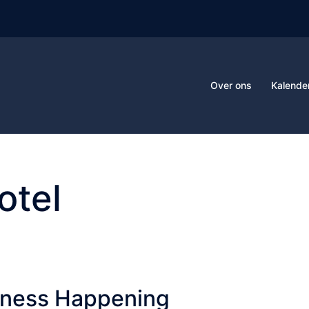
Over ons
Kalende
otel
piness Happening