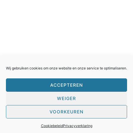
Rollercoasterfriends.
Facebook
Instagram
Youtube
Twitter
Wij gebruiken cookies om onze website en onze service te optimaliseren.
ACCEPTEREN
WEIGER
Huisreglement
Cookies
Privacyverklaring
Contacteer ons
VOORKEUREN
Cookiebeleid
Privacyverklaring