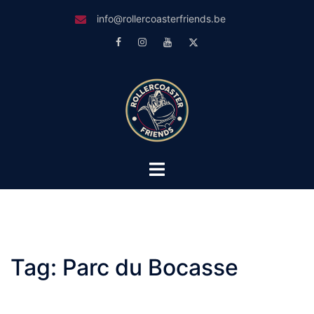
Skip
info@rollercoasterfriends.be
to
Facebook
Instagram
Youtube
Twitter
content
Toggle
menu
Tag:
Parc du Bocasse