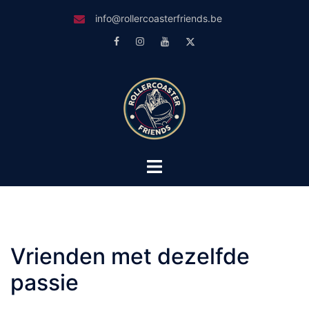
Skip
info@rollercoasterfriends.be
to
Facebook
Instagram
Youtube
Twitter
content
Toggle
menu
Vrienden met dezelfde
passie