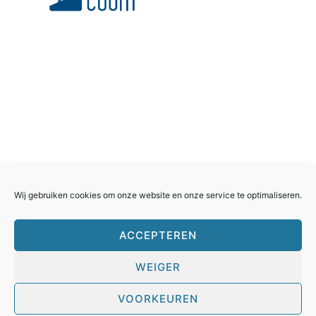
Rollercoasterfriends.
Facebook
Instagram
Youtube
Twitter
Wij gebruiken cookies om onze website en onze service te optimaliseren.
ACCEPTEREN
WEIGER
Huisreglement
Cookies
Privacyverklaring
Contacteer ons
VOORKEUREN