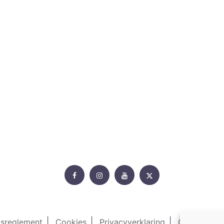
Rollercoasterfriends.
Facebook
Instagram
Youtube
Twitter
isreglement
Cookies
Privacyverklaring
Contacteer 