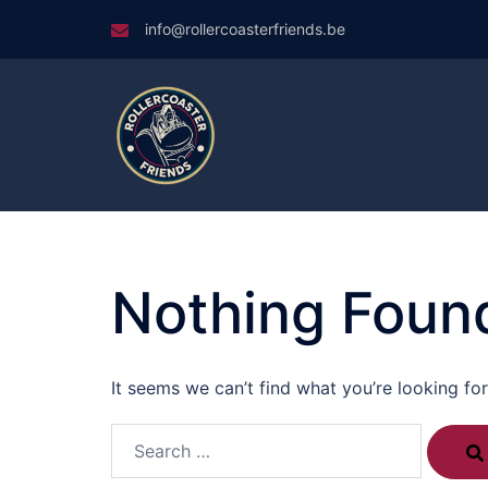
Skip
info@rollercoasterfriends.be
to
content
Nothing Foun
It seems we can’t find what you’re looking fo
Search…