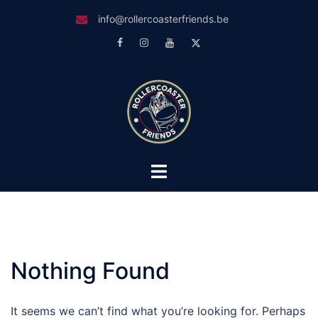
Skip
info@rollercoasterfriends.be
to
Facebook
Instagram
Youtube
Twitter
content
Toggle
menu
Nothing Found
It seems we can’t find what you’re looking for. Perhaps