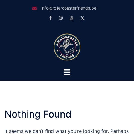
Skip
info@rollercoasterfriends.be
to
Facebook
Instagram
Youtube
Twitter
content
Toggle
menu
Nothing Found
It seems we can’t find what you’re looking for. Perhaps