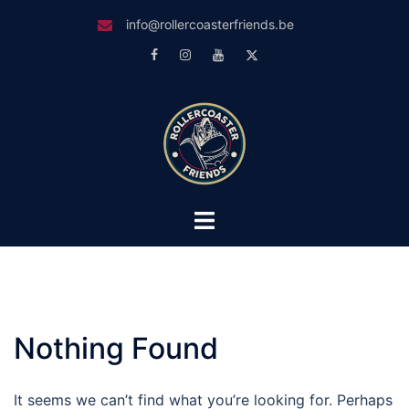
Skip
info@rollercoasterfriends.be
to
Facebook
Instagram
Youtube
Twitter
content
Toggle
menu
Nothing Found
It seems we can’t find what you’re looking for. Perhaps