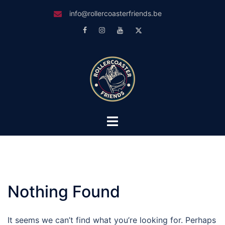
Skip
info@rollercoasterfriends.be
to
Facebook
Instagram
Youtube
Twitter
content
Toggle
menu
Nothing Found
It seems we can’t find what you’re looking for. Perhaps