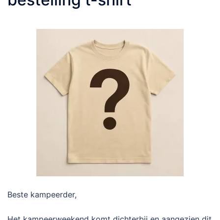
Beste kampeerder,
Het kampeerweekend komt dichterbij en aangezien dit