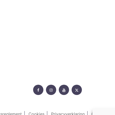
Rollercoasterfriends.
Facebook
Instagram
Youtube
Twitter
isreglement
Cookies
Privacyverklaring
Contacteer 