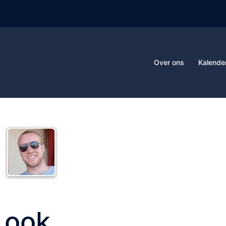
Over ons
Kalende
Look