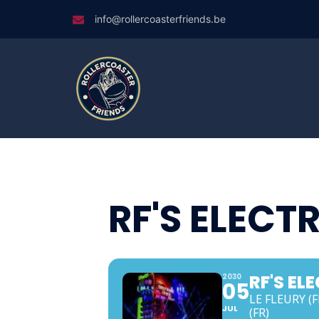
Skip
info@rollercoasterfriends.be
to
content
RF'S ELEC
RF'S EL
2030
05
LE FLEURY (
JUL
(FR)