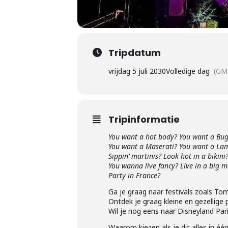
Tripdatum
vrijdag 5 juli 2030
Volledige dag
(GM
Tripinformatie
You want a hot body? You want a Bug
You want a Maserati? You want a La
Sippin’ martinis? Look hot in a bikini
You wanna live fancy? Live in a big 
Party in France?
Ga je graag naar festivals zoals T
Ontdek je graag kleine en gezellige
Wil je nog eens naar Disneyland Par
Waarom kiezen als je dit alles in éé