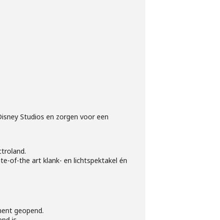
Disney Studios en zorgen voor een
troland.
e-of-the art klank- en lichtspektakel én
ement geopend.
nd is.