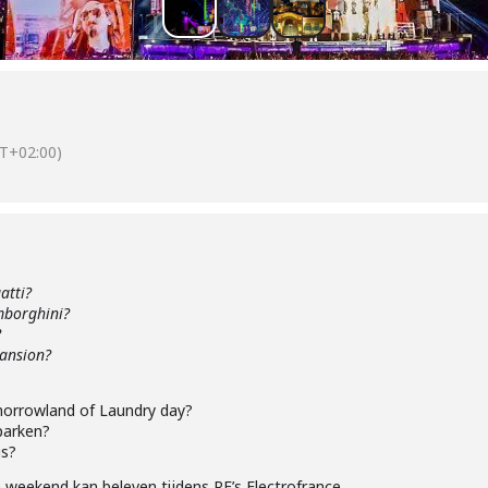
T+02:00)
atti?
mborghini?
?
mansion?
omorrowland of Laundry day?
 parken?
is?
n weekend kan beleven tijdens RF’s Electrofrance