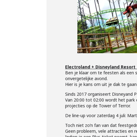
Electroland + Disneyland Resort 
Ben je klaar om te feesten als een
onvergetelijke avond.
Hier is je kans om uit je dak te ga
Sinds 2017 organiseert Disneyand Pa
Van 20:00 tot 02:00 wordt het park 
projecties op de Tower of Terror.
De line-up voor zaterdag 4 juli: Mar
Toch niet zo’n fan van dat feestgedr
Geen probleem, vele attracties en r
Indien je een Plus-ticket neemt, ka