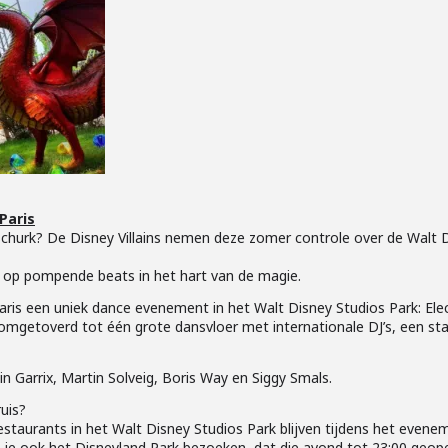
Paris
 schurk? De Disney Villains nemen deze zomer controle over de Walt 
an op pompende beats in het hart van de magie.
ris een uniek dance evenement in het Walt Disney Studios Park: Elec
omgetoverd tot één grote dansvloer met internationale DJ’s, een stat
tin Garrix, Martin Solveig, Boris Way en Siggy Smals.
uis?
estaurants in het Walt Disney Studios Park blijven tijdens het even
n je ook het Disneyland Park bezoeken, dat die avond tot 23:00 geope