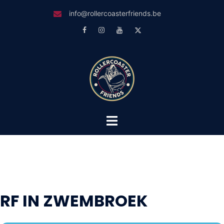
Skip
info@rollercoasterfriends.be
to
Facebook
Instagram
Youtube
Twitter
content
Toggle
menu
RF IN ZWEMBROEK