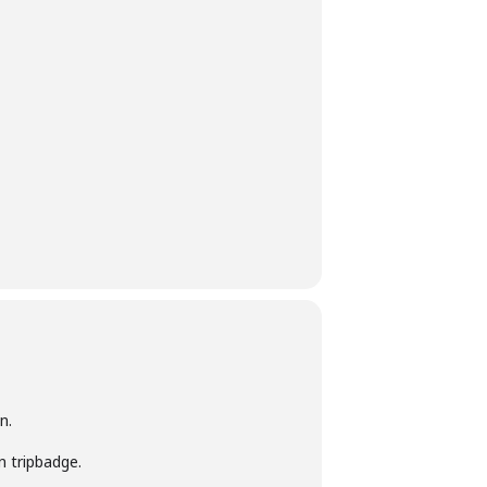
n.
n tripbadge.