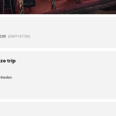
2:00
(GMT+01:00)
e trip
enheden