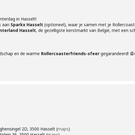
terdag in Hasselt!
k aan
Sparkx Hasselt
(optioneel), waar je samen met je Rollercoast
nterland Hasselt
, de gezelligste kerstmarkt van België, met een s
endschap en de warme
Rollercoasterfriends-sfeer
gegarandeerd! 🎡
ghensingel 2D, 3500 Hasselt (
maps
)
tplein 36, 3500 Hasselt (
maps
)