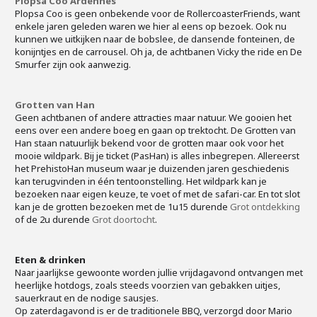
Plopsa Coo Ardennes
Plopsa Coo is geen onbekende voor de RollercoasterFriends, want
enkele jaren geleden waren we hier al eens op bezoek. Ook nu
kunnen we uitkijken naar de bobslee, de dansende fonteinen, de
konijntjes en de carrousel. Oh ja, de achtbanen Vicky the ride en De
Smurfer zijn ook aanwezig.
Grotten van Han
Geen achtbanen of andere attracties maar natuur. We gooien het
eens over een andere boeg en gaan op trektocht. De Grotten van
Han staan natuurlijk bekend voor de grotten maar ook voor het
mooie wildpark. Bij je ticket (PasHan) is alles inbegrepen. Allereerst
het PrehistoHan museum waar je duizenden jaren geschiedenis
kan terugvinden in één tentoonstelling. Het wildpark kan je
bezoeken naar eigen keuze, te voet of met de safari-car. En tot slot
kan je de grotten bezoeken met de 1u15 durende
Grot ontdekking
of de 2u durende
Grot doortocht
.
Eten & drinken
Naar jaarlijkse gewoonte worden jullie vrijdagavond ontvangen met
heerlijke hotdogs, zoals steeds voorzien van gebakken uitjes,
sauerkraut en de nodige sausjes.
Op zaterdagavond is er de traditionele BBQ, verzorgd door Mario