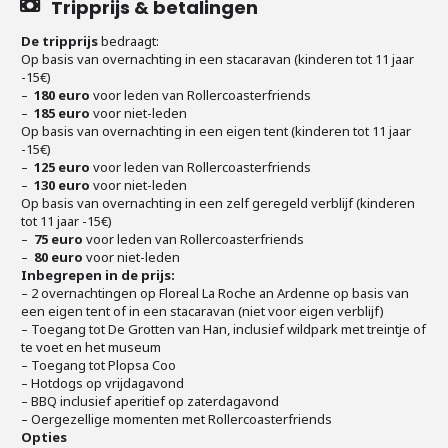
Tripprijs & betalingen
De tripprijs
bedraagt:
Op basis van overnachting in een stacaravan (kinderen tot 11 jaar
-15€)
–
180 euro
voor leden van Rollercoasterfriends
–
185 euro
voor niet-leden
Op basis van overnachting in een eigen tent (kinderen tot 11 jaar
-15€)
–
125 euro
voor leden van Rollercoasterfriends
–
130 euro
voor niet-leden
Op basis van overnachting in een zelf geregeld verblijf (kinderen
tot 11 jaar -15€)
–
75 euro
voor leden van Rollercoasterfriends
–
80 euro
voor niet-leden
Inbegrepen in de prijs:
– 2 overnachtingen op Floreal La Roche an Ardenne op basis van
een eigen tent of in een stacaravan (niet voor eigen verblijf)
– Toegang tot De Grotten van Han, inclusief wildpark met treintje of
te voet en het museum
– Toegang tot Plopsa Coo
– Hotdogs op vrijdagavond
– BBQ inclusief aperitief op zaterdagavond
– Oergezellige momenten met Rollercoasterfriends
Opties