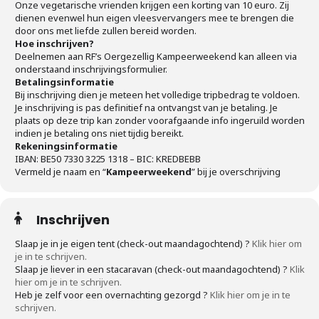
Onze vegetarische vrienden krijgen een korting van 10 euro. Zij
dienen evenwel hun eigen vleesvervangers mee te brengen die
door ons met liefde zullen bereid worden.
Hoe inschrijven?
Deelnemen aan RF’s Oergezellig Kampeerweekend kan alleen via
onderstaand inschrijvingsformulier.
Betalingsinformatie
Bij inschrijving dien je meteen het volledige tripbedrag te voldoen.
Je inschrijving is pas definitief na ontvangst van je betaling. Je
plaats op deze trip kan zonder voorafgaande info ingeruild worden
indien je betaling ons niet tijdig bereikt.
Rekeningsinformatie
IBAN: BE50 7330 3225 1318 – BIC: KREDBEBB
Vermeld je naam en “
Kampeerweekend
” bij je overschrijving
Inschrijven
Slaap je in je eigen tent (check-out maandagochtend) ?
Klik hier om
je in te schrijven.
Slaap je liever in een stacaravan (check-out maandagochtend) ?
Klik
hier om je in te schrijven.
Heb je zelf voor een overnachting gezorgd ?
Klik hier om je in te
schrijven.