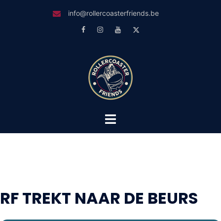
Skip
info@rollercoasterfriends.be
to
Facebook
Instagram
Youtube
Twitter
content
Toggle
menu
RF TREKT NAAR DE BEURS