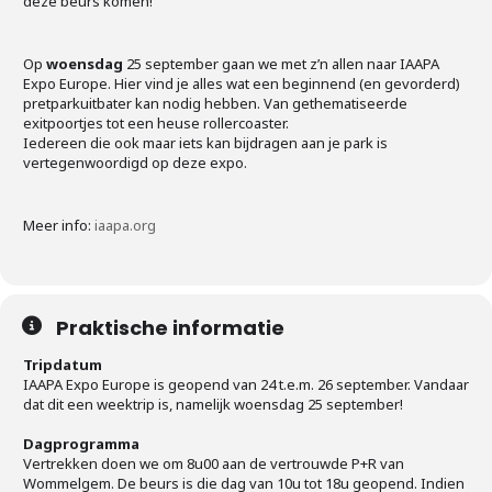
deze beurs komen!
Op
woensdag
25 september gaan we met z’n allen naar IAAPA
Expo Europe. Hier vind je alles wat een beginnend (en gevorderd)
pretparkuitbater kan nodig hebben. Van gethematiseerde
exitpoortjes tot een heuse rollercoaster.
Iedereen die ook maar iets kan bijdragen aan je park is
vertegenwoordigd op deze expo.
Meer info:
iaapa.org
Praktische informatie
Tripdatum
IAAPA Expo Europe is geopend van 24 t.e.m. 26 september. Vandaar
dat dit een weektrip is, namelijk woensdag 25 september!
Dagprogramma
Vertrekken doen we om 8u00 aan de vertrouwde P+R van
Wommelgem. De beurs is die dag van 10u tot 18u geopend. Indien