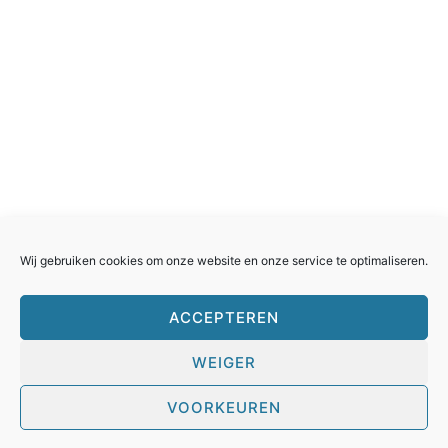
Rollercoasterfriends.
Facebook
Instagram
Youtube
Twitter
Wij gebruiken cookies om onze website en onze service te optimaliseren.
ACCEPTEREN
WEIGER
Huisreglement
Cookies
Privacyverklaring
Contacteer ons
VOORKEUREN